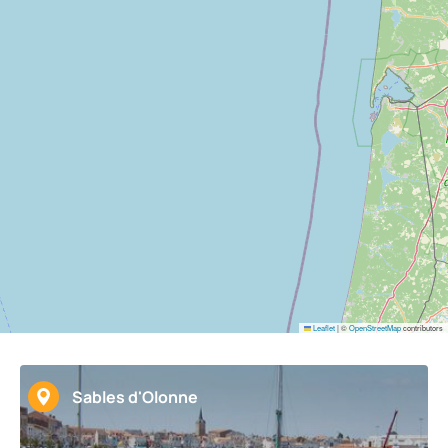
Leaflet
|
©
OpenStreetMap
contributors
Sables d'Olonne