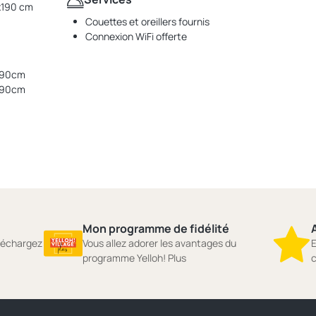
0x190 cm
Couettes et oreillers fournis
Connexion WiFi offerte
x190cm
x190cm
Mon programme de fidélité
A
éléchargez
Vous allez adorer les avantages du
E
programme Yelloh! Plus
c