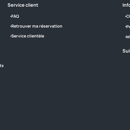
Service client
Inf
FAQ
C
Retrouver ma réservation
P
Service clientèle
M
Sui
ts
‎ ‎