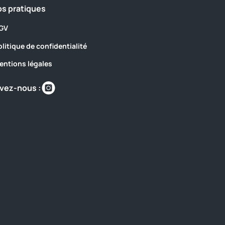
os pratiques
GV
olitique de confidentialité
entions légales
Retrouvez-
vez-nous :
nous
sur
https://www.instagram.com/camping_les_sir