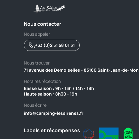
Nous contacter
Nous appeler
+33 (0)2 51 58 01 31
Nous trouver
71 avenue des Demoiselles - 85160 Saint-Jean-de-Mon
Horaires réception
Basse saison : 9h - 13h / 14h - 18h ‎ ‎ ‎ ‎ ‎ ‎ ‎ ‎ ‎ ‎ ‎ ‎ ‎ ‎ ‎ ‎ ‎ ‎ ‎ ‎ ‎ ‎ ‎ ‎ ‎ ‎ ‎ ‎ ‎ ‎ ‎ ‎ ‎ ‎ ‎ ‎ ‎ ‎ ‎ ‎ ‎ ‎ ‎ ‎ ‎ ‎ ‎ ‎ ‎ 
Haute saison : 8h30 - 19h
Nous écrire
info@camping-lessirenes.fr
Labels et récompenses