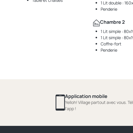
Table et chaises
1 Lit double : 16
Penderie
Chambre 2
1 Lit simple : 80
1 Lit simple : 80
Coffre-fort
Penderie
Application mobile
Yelloh! Village partout avec vous. T
l'app !