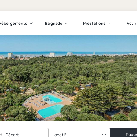
Hébergements
Baignade
Prestations
Activ
Réser
Départ
Locatif