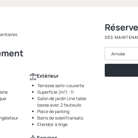
Réserv
anitaires.
DÈS MAINTENA
gement
Arrivée
Extérieur
Terrasse semi-couverte
sine
Superficie (m²) : 11
ique
Salon de jardin Une table
basse avec 2 fauteuils
Place de parking
ngélateur
Bains de soleil/transats
Etendoir à linge
Services