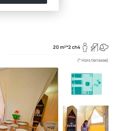
20 m²*
2 ch
4
(* Hors terrasse)