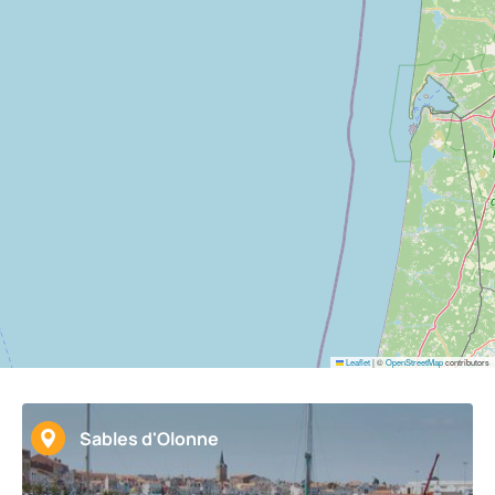
Leaflet
|
©
OpenStreetMap
contributors
Sables d'Olonne