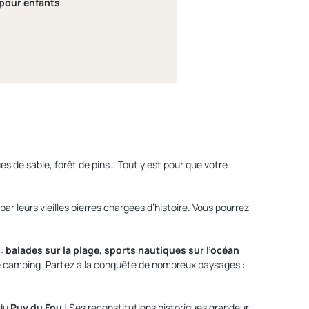
 pour enfants
es de sable, forêt de pins… Tout y est pour que votre
ar leurs vieilles pierres chargées d’histoire. Vous pourrez
 :
balades sur la plage, sports nautiques sur l’océan
 le camping. Partez à la conquête de nombreux paysages :
 du
Puy du Fou
! Ses reconstitutions historiques grandeur