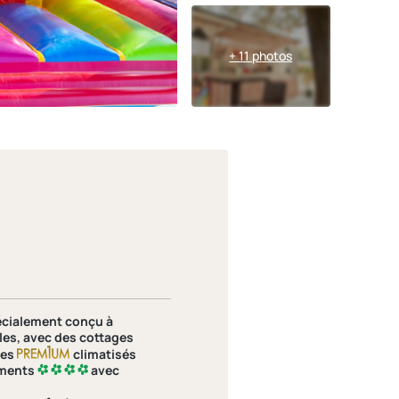
+ 11 photos
écialement conçu à
les
, avec des
cottages
nes
climatisés
ments
avec