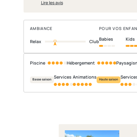
Lire les avis
AMBIANCE
POUR VOS ENFA
babies
kids
Relax
Club
Piscine
Hébergement
Paysagis
Services
Animations
Service
Basse saison
Haute saison