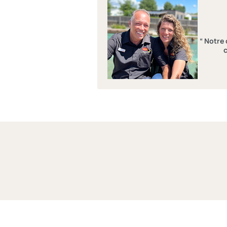
“ Notre 
c