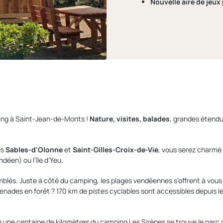
Nouvelle
aire de jeux
mping à Saint-Jean-de-Monts !
Nature, visites, balades
, grandes étendu
es
Sables-d'Olonne
et
Saint-Gilles-Croix-de-Vie
, vous serez charmé p
éen) ou l’île d’Yeu.
lés. Juste à côté du camping, les plages vendéennes s’offrent à vous
menades en forêt ? 170 km de pistes cyclables sont accessibles depuis
on une centaine de kilomètres du camping Les Sirènes se trouve le parc