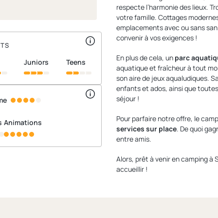
respecte l’harmonie des lieux. T
votre famille. Cottages modernes 
emplacements avec ou sans sanita
convenir à vos exigences !
NTS
En plus de cela, un
parc aquatiq
juniors
teens
aquatique et fraîcheur à tout mo
son aire de jeux aqualudiques. San
enfants et ados, ainsi que toutes
séjour !
me
Pour parfaire notre offre, le cam
s
Animations
services sur place
. De quoi gagn
entre amis.
Alors, prêt à venir en camping 
accueillir !