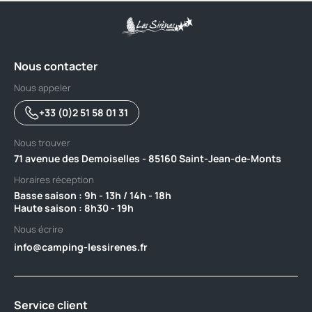
Nous contacter
Nous appeler
+33 (0)2 51 58 01 31
Nous trouver
71 avenue des Demoiselles - 85160 Saint-Jean-de-Monts
Horaires réception
Basse saison : 9h - 13h / 14h - 18h ‎ ‎ ‎ ‎ ‎ ‎ ‎ ‎ ‎ ‎ ‎ ‎ ‎ ‎ ‎ ‎ ‎ ‎ ‎ ‎ ‎ ‎ ‎ ‎ ‎ ‎ ‎ ‎ ‎ ‎ ‎ ‎ ‎ ‎ ‎ ‎ ‎ ‎ ‎ ‎ ‎ ‎ ‎ ‎ ‎ ‎ ‎ ‎ ‎ ‎ ‎
Haute saison : 8h30 - 19h
Nous écrire
info@camping-lessirenes.fr
Service client