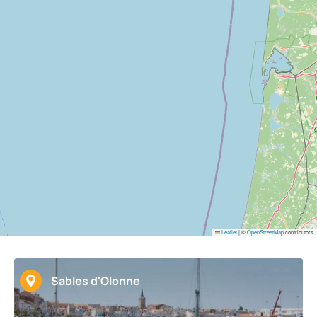
Leaflet
|
©
OpenStreetMap
contributors
Sables d'Olonne