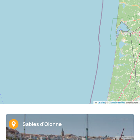
Leaflet
|
©
OpenStreetMap
contributors
Sables d'Olonne