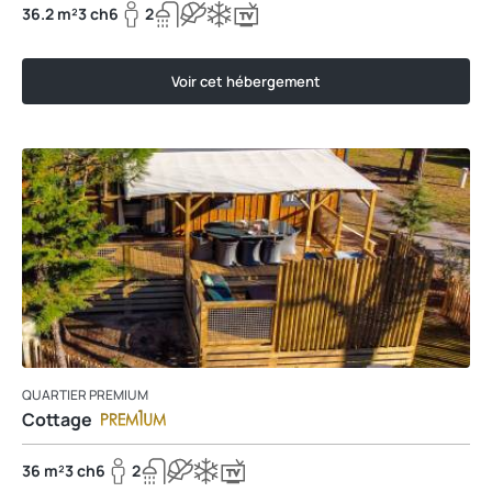
36.2 m²
3 ch
6
2
Voir cet hébergement
QUARTIER PREMIUM
Cottage
36 m²
3 ch
6
2