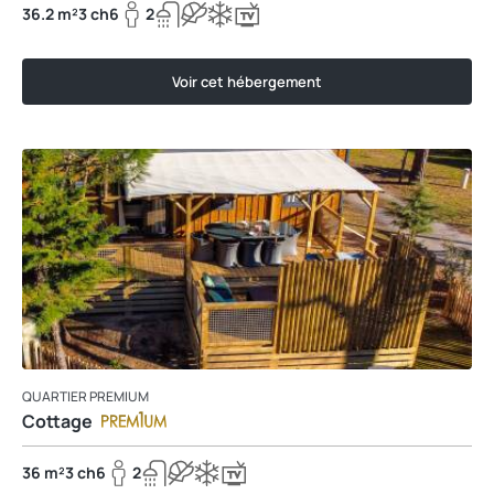
36.2 m²
3 ch
6
2
Voir cet hébergement
QUARTIER PREMIUM
Cottage
36 m²
3 ch
6
2