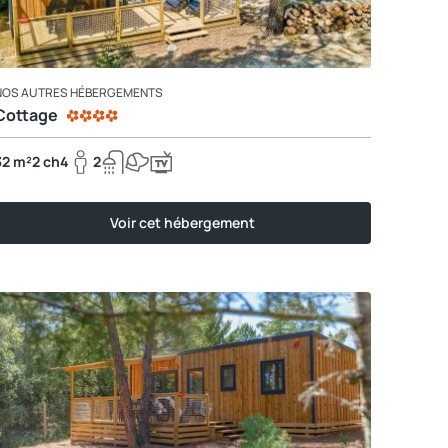
NOS AUTRES HÉBERGEMENTS
Cottage
32 m²
2 ch
4
2
Voir cet hébergement