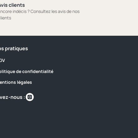
vis clients
ncore indécis ? Consultez les avis de nos
lients
os pratiques
GV
olitique de confidentialité
entions légales
Retrouvez-
vez-nous :
nous
sur
https://www.instagram.com/camping_les_sir