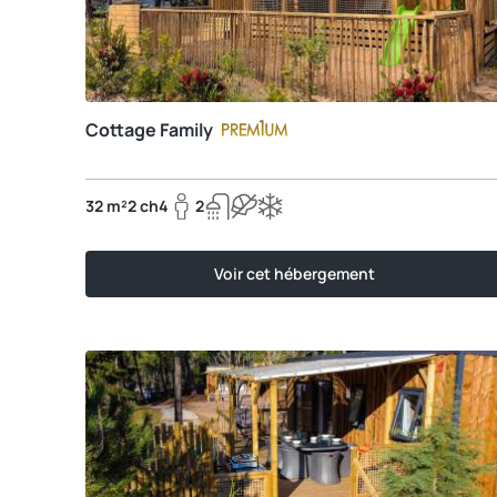
Cottage Family
32 m²
2 ch
4
2
Voir cet hébergement