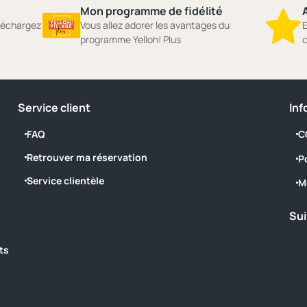
Mon programme de fidélité
A
éléchargez
Vous allez adorer les avantages du
E
programme Yelloh! Plus
c
Service client
Inf
FAQ
C
Retrouver ma réservation
P
Service clientèle
M
Sui
ts
‎ ‎