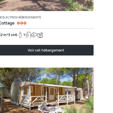
NOS AUTRES HÉBERGEMENTS
Cottage
32 m²
3 ch
6
1
Voir cet hébergement