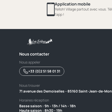
Application mobile
Yelloh! Village partout avec vous. T
l'app !
Nous contacter
Nous appeler
+33 (0)2 51 58 01 31
Nous trouver
71 avenue des Demoiselles - 85160 Saint-Jean-de-Mon
Horaires réception
Basse saison : 9h - 13h / 14h - 18h ‎ ‎ ‎ ‎ ‎ ‎ ‎ ‎ ‎ ‎ ‎ ‎ ‎ ‎ ‎ ‎ ‎ ‎ ‎ ‎ ‎ ‎ ‎ ‎ ‎ ‎ ‎ ‎ ‎ ‎ ‎ ‎ ‎ ‎ ‎ ‎ ‎ ‎ ‎ ‎ ‎ ‎ ‎ ‎ ‎ ‎ ‎ ‎ ‎ 
Haute saison : 8h30 - 19h