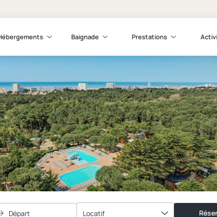
Hébergements
Baignade
Prestations
Activ
Réser
Départ
Locatif