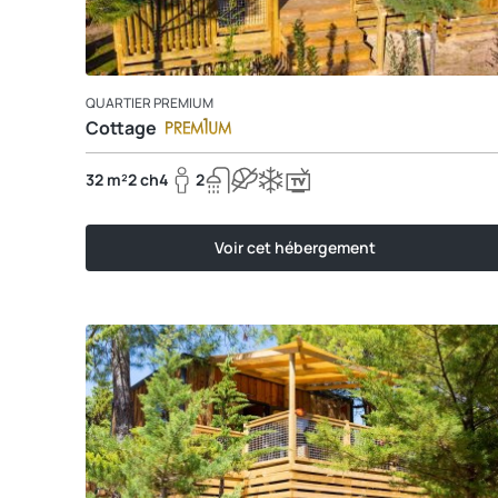
QUARTIER PREMIUM
Cottage
32 m²
2 ch
4
2
Voir cet hébergement