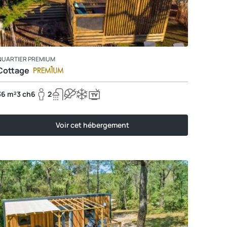
QUARTIER PREMIUM
Cottage
36 m²
3 ch
6
2
Voir cet hébergement