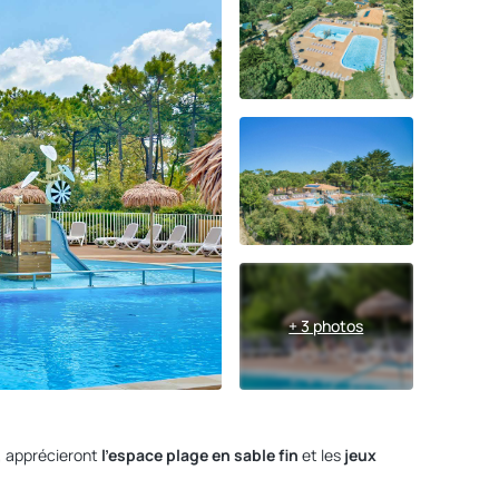
+ 3 photos
x, apprécieront
l'espace plage en sable fin
et les
jeux