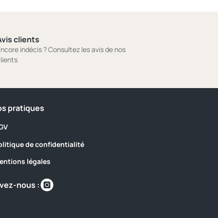
vis clients
ncore indécis ? Consultez les avis de nos
lients
os pratiques
GV
olitique de confidentialité
entions légales
Retrouvez-
vez-nous :
nous
sur
https://www.instagram.com/camping_les_sir