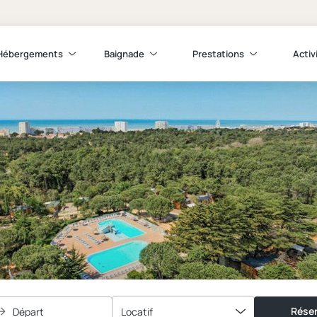
Hébergements
Baignade
Prestations
Activ
Réser
Départ
Locatif