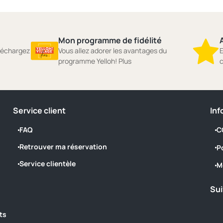
Mon programme de fidélité
A
éléchargez
Vous allez adorer les avantages du
E
programme Yelloh! Plus
c
Service client
Inf
FAQ
C
Retrouver ma réservation
P
Service clientèle
M
Sui
ts