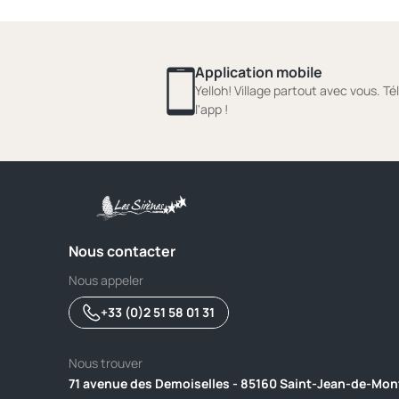
Application mobile
Yelloh! Village partout avec vous. T
l'app !
Nous contacter
Nous appeler
+33 (0)2 51 58 01 31
Nous trouver
71 avenue des Demoiselles - 85160 Saint-Jean-de-Mon