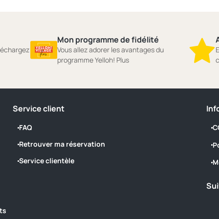
Mon programme de fidélité
A
éléchargez
Vous allez adorer les avantages du
E
programme Yelloh! Plus
c
Service client
Inf
FAQ
C
Retrouver ma réservation
P
Service clientèle
M
Sui
ts