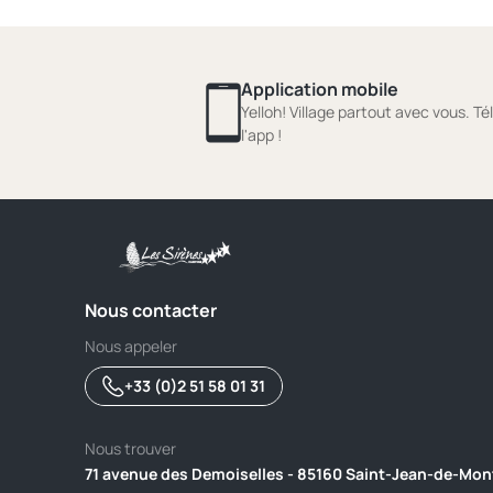
Application mobile
Yelloh! Village partout avec vous. T
l'app !
Nous contacter
Nous appeler
+33 (0)2 51 58 01 31
Nous trouver
71 avenue des Demoiselles - 85160 Saint-Jean-de-Mon