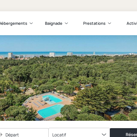
Hébergements
Baignade
Prestations
Activ
Réser
Départ
Locatif