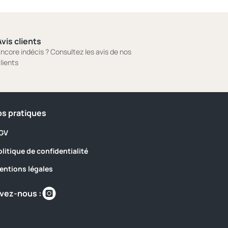
vis clients
ncore indécis ? Consultez les avis de nos
lients
os pratiques
GV
olitique de confidentialité
entions légales
Retrouvez-
vez-nous :
nous
sur
https://www.instagram.com/camping_les_sir