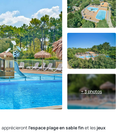
+ 3 photos
x, apprécieront
l'espace plage en sable fin
et les
jeux