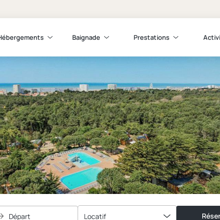
Hébergements
Baignade
Prestations
Activ
Réser
Départ
Locatif