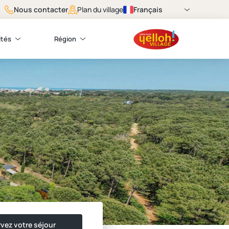
Nous contacter
Français
Plan du village
ités
Région
vez votre séjour