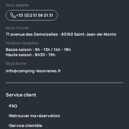
Nous appeler
+33 (0)2 51 58 01 31
Nous trouver
71 avenue des Demoiselles - 85160 Saint-Jean-de-Monts
Horaires réception
Basse saison : 9h - 13h / 14h - 18h ‎ ‎ ‎ ‎ ‎ ‎ ‎ ‎ ‎ ‎ ‎ ‎ ‎ ‎ ‎ ‎ ‎ ‎ ‎ ‎ ‎ ‎ ‎ ‎ ‎ ‎ ‎ ‎ ‎ ‎ ‎ ‎ ‎ ‎ ‎ ‎ ‎ ‎ ‎ ‎ ‎ ‎ ‎ ‎ ‎ ‎ ‎ ‎ ‎ ‎ ‎
Haute saison : 8h30 - 19h
Nous écrire
info@camping-lessirenes.fr
Service client
FAQ
Retrouver ma réservation
Service clientèle