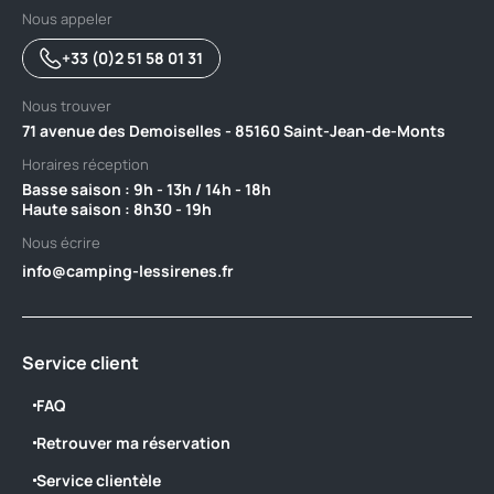
Nous appeler
+33 (0)2 51 58 01 31
Nous trouver
71 avenue des Demoiselles - 85160 Saint-Jean-de-Monts
Horaires réception
Basse saison : 9h - 13h / 14h - 18h ‎ ‎ ‎ ‎ ‎ ‎ ‎ ‎ ‎ ‎ ‎ ‎ ‎ ‎ ‎ ‎ ‎ ‎ ‎ ‎ ‎ ‎ ‎ ‎ ‎ ‎ ‎ ‎ ‎ ‎ ‎ ‎ ‎ ‎ ‎ ‎ ‎ ‎ ‎ ‎ ‎ ‎ ‎ ‎ ‎ ‎ ‎ ‎ ‎ ‎ ‎
Haute saison : 8h30 - 19h
Nous écrire
info@camping-lessirenes.fr
Service client
FAQ
Retrouver ma réservation
Service clientèle